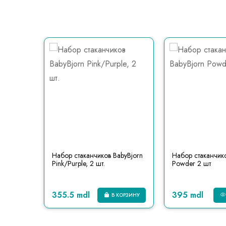
NUK
Набор стаканчиков BabyBjorn
Набор стаканчико
 150 ml
Pink/Purple, 2 шт.
Powder 2 шт
355.5 mdl
395 mdl
КОРЗИНУ
В КОРЗИНУ