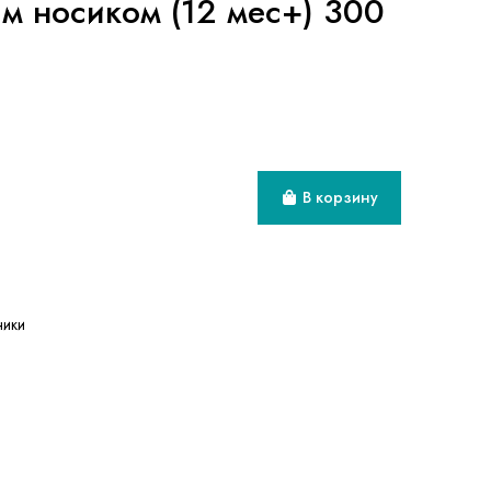
ым носиком (12 мес+) 300
В корзину
ники