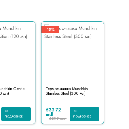
-15%
nchkin Gentle
Термос-чашка Munchkin
Поильни
20 мл)
Stainless Steel (300 мл)
Cup 230
533.72
169.2 
mdl
ПОДРОБНЕЕ
ПОДРОБНЕЕ
627.9 mdl