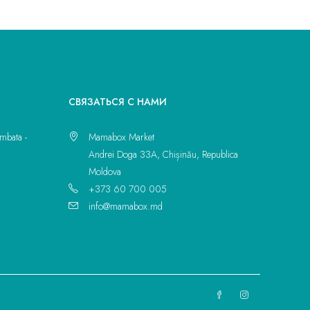
CВЯЗАТЬСЯ С НАМИ
mbata -
Mamabox Market
Andrei Doga 33A, Chișinău, Republica
Moldova
+373 60 700 005
info@mamabox.md