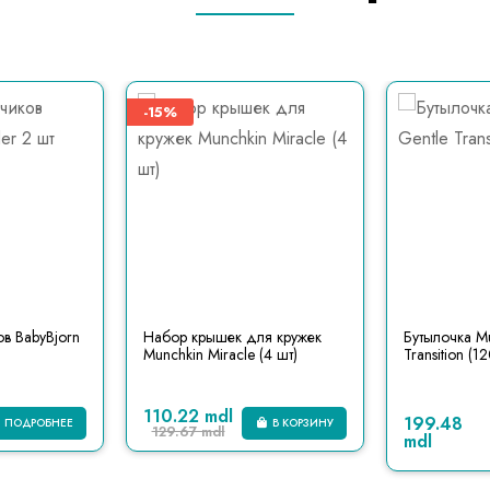
-15%
в BabyBjorn
Набор крышек для кружек
Бутылочка Mu
Munchkin Miracle (4 шт)
Transition (1
110.22 mdl
199.48
ПОДРОБНЕЕ
В КОРЗИНУ
129.67 mdl
mdl