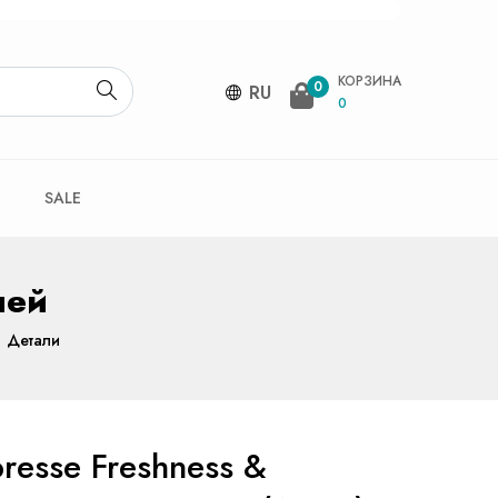
КОРЗИНА
0
RU
0
SALE
ней
Детали
resse Freshness &