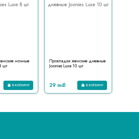
женские ночные
Прокладки женские дневные
Проклад
8 шт
Joonies Luxe 10 шт
Ultra No
29 mdl
110.95
В КОРЗИНУ
В КОРЗИНУ