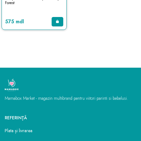
Forest
575 mdl
Mamabox Market - magazin multibrand pentru viitori parinti si bebelusi.
REFERINŢĂ
Plata și livrarea