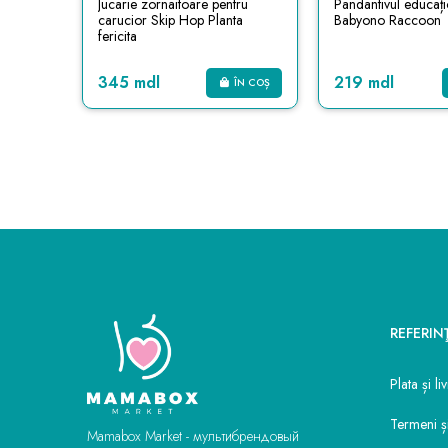
Jucarie zornaitoare pentru
Pandantivul educați
carucior Skip Hop Planta
Babyono Raccoon
fericita
345 mdl
219 mdl
ÎN COȘ
REFERIN
Plata și li
Termeni și
Mamabox Market - мультибрендовый