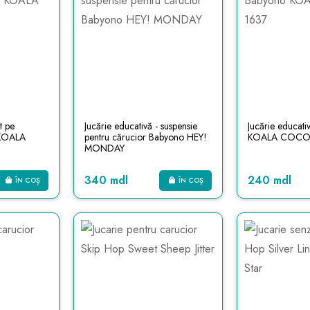
t pe
Jucărie educativă - suspensie
Jucărie educat
 KOALA
pentru cărucior Babyono HEY!
KOALA COCO
MONDAY
340 mdl
240 mdl
ÎN COȘ
ÎN COȘ