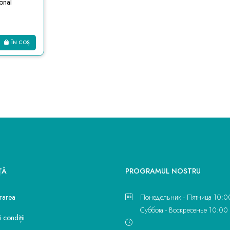
onal
ÎN COȘ
ŢĂ
PROGRAMUL NOSTRU
vrarea
Понедельник - Пятница 10:0
Суббота - Воскресенье 10:00 
 condiții