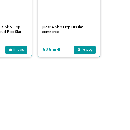
ala Skip Hop
Jucarie Skip Hop Ursuletul
loud Pop Star
somnoros
595 mdl
ÎN COȘ
ÎN COȘ