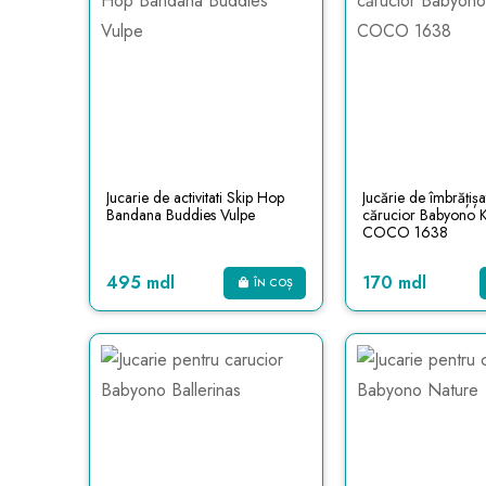
Jucarie de activitati Skip Hop
Jucărie de îmbrățișa
Bandana Buddies Vulpe
cărucior Babyono
COCO 1638
495 mdl
170 mdl
ÎN COȘ