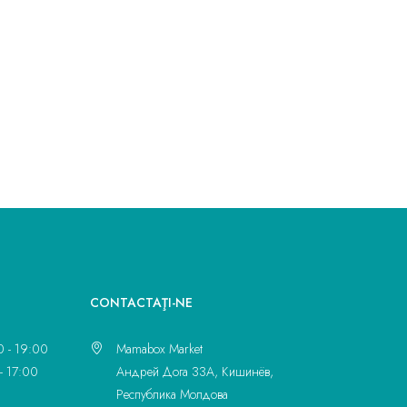
CONTACTAŢI-NE
0 - 19:00
Mamabox Market
- 17:00
Андрей Дога 33A, Кишинёв,
Республика Молдова