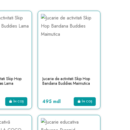
itati Skip Hop
Jucarie de activitati Skip Hop
es Lama
Bandana Buddies Maimutica
495 mdl
ÎN COȘ
ÎN COȘ