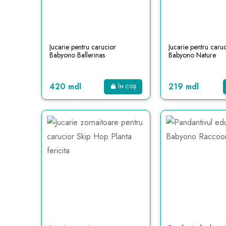
Jucarie pentru carucior
Jucarie pentru caru
Babyono Ballerinas
Babyono Nature
420 mdl
219 mdl
ÎN COȘ