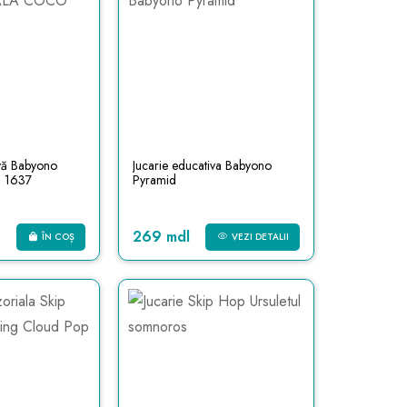
ivă Babyono
Jucarie educativa Babyono
 1637
Pyramid
269 mdl
ÎN COȘ
VEZI DETALII