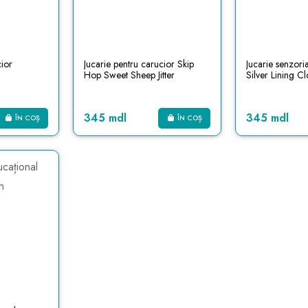
cior
Jucarie pentru carucior Skip
Jucarie senzori
Hop Sweet Sheep Jitter
Silver Lining C
345 mdl
345 mdl
ÎN COȘ
ÎN COȘ