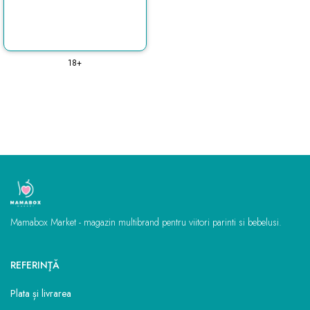
18+
Mamabox Market - magazin multibrand pentru viitori parinti si bebelusi.
REFERINŢĂ
Plata și livrarea