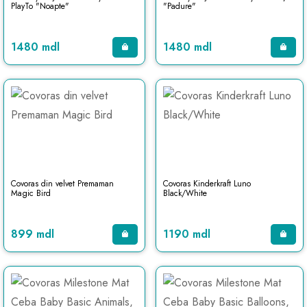
PlayTo "Noapte"
"Padure"
1480 mdl
1480 mdl
Covoras din velvet Premaman
Covoras Kinderkraft Luno
Magic Bird
Black/White
899 mdl
1190 mdl