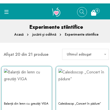
0
Experimente stiintifice
Acasă
jucării și odihnă
Experimente stiintifice
Afișat 20 din 21 produse
Ultimul adăugat
Balanță din lemn cu greutăți VIGA
Caleidoscop „Concert în pădure”