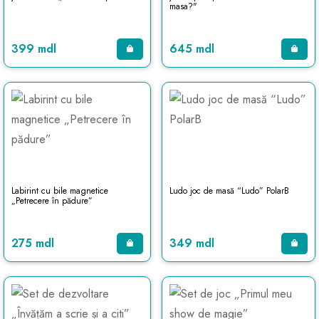
masa?"
399 mdl
645 mdl
Labirint cu bile magnetice
Ludo joc de masă “Ludo” PolarB
„Petrecere în pădure”
275 mdl
349 mdl