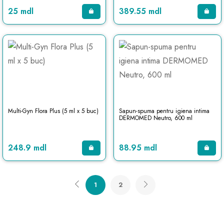
25 mdl
389.55 mdl
Multi-Gyn Flora Plus (5 ml х 5 buc)
Sapun-spuma pentru igiena intima
DERMOMED Neutro, 600 ml
248.9 mdl
88.95 mdl
1
2