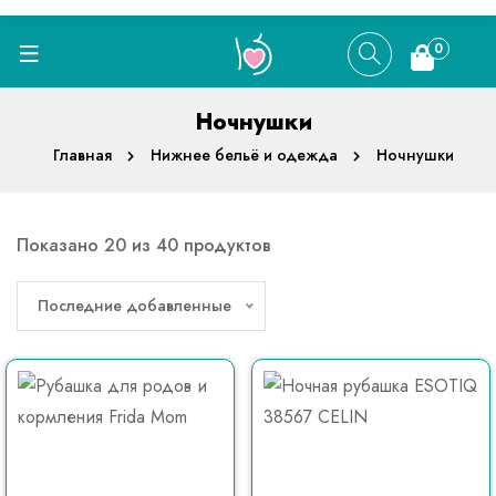
0
Ночнушки
Главная
Нижнее бельё и одежда
Ночнушки
Показано 20 из 40 продуктов
Последние добавленные