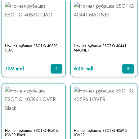
Ночная рубашка ESOTIQ 40330
Ночная рубашка ESOTIQ 40441
CIAO
MAGNET
739 mdl
639 mdl
Ночная рубашка ESOTIQ 40596
Ночная рубашка ESOTIQ 40596
LOVER Black
LOVER