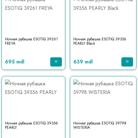
Ночная рубашка ESOTIQ 39261
Ночная рубашка ESOTIQ 39356
FREYA
PEARLY Black
695 mdl
639 mdl
Ночная рубашка ESOTIQ 39356
Ночная рубашка ESOTIQ 39798
PEARLY
WISTERIA