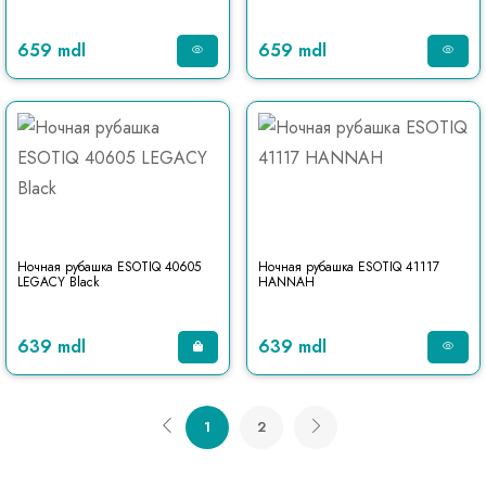
659 mdl
659 mdl
Ночная рубашка ESOTIQ 40605
Ночная рубашка ESOTIQ 41117
LEGACY Black
HANNAH
639 mdl
639 mdl
1
2