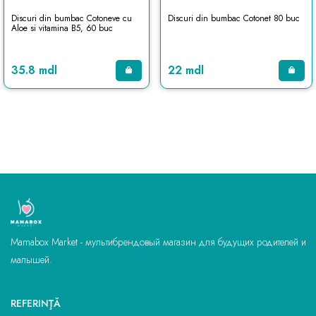
Discuri din bumbac Cotoneve cu
Discuri din bumbac Cotonet 80 buc
Aloe si vitamina B5, 60 buc
35.8 mdl
22 mdl
Mamabox Market - мультибрендовый магазин для будущих родителей и
малышей.
REFERINŢĂ