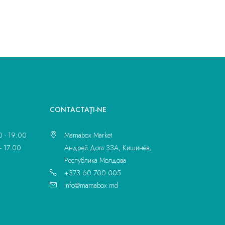
CONTACTAŢI-NE
0 - 19:00
Mamabox Market
- 17:00
Андрей Дога 33A, Кишинёв,
Республика Молдова
+373 60 700 005
info@mamabox.md