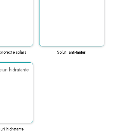
rotectie solara
Solutii anti-tantari
uri hidratante