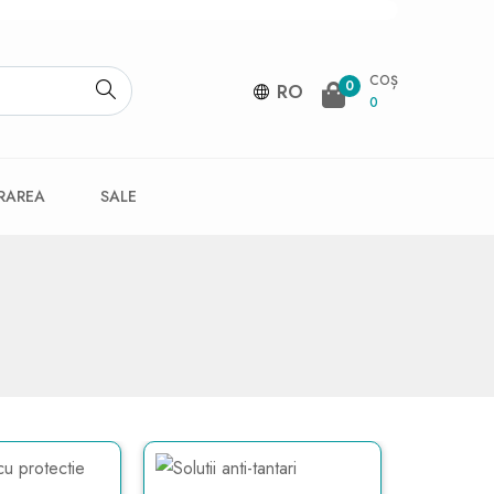
COȘ
0
RO
0
VRAREA
SALE