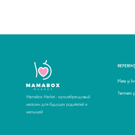
REFERIN
Plata și li
Termeni și
Mamabox Market - мультибрендовый
магазин для будущих родителей и
малышей.