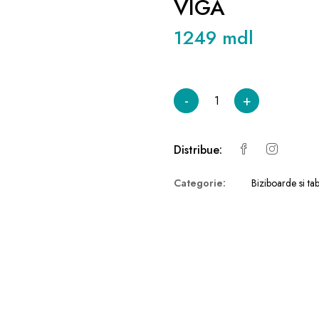
VIGA
1249 mdl
-
+
Distribue:
Categorie:
Biziboarde si tab