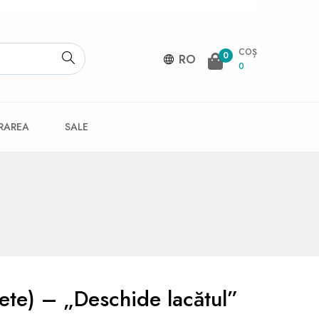
COȘ
0
RO
0
VRAREA
SALE
ete) – „Deschide lacătul”