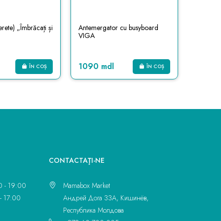
rete) „Îmbrăcați și
Antemergator cu busyboard
Centrul
VIGA
Cube 5 
1090 mdl
1299 
ÎN COȘ
ÎN COȘ
CONTACTAŢI-NE
0 - 19:00
Mamabox Market
- 17:00
Андрей Дога 33A, Кишинёв,
Республика Молдова