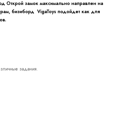
рд Открой замок максимально направлен на
етрам, бизиборд VigaToys подойдет как для
ов.
азличные задания.