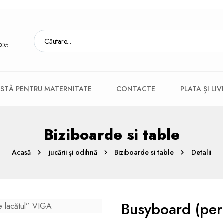
005
ISTĂ PENTRU MATERNITATE
CONTACTE
PLATA ȘI LI
Biziboarde si table
Acasă
jucării și odihnă
Biziboarde si table
Detalii
Busyboard (per