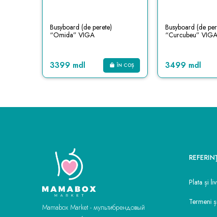
ăm
Busyboard (de perete)
Busyboard (de per
“Omida” VIGA
“Curcubeu” VIG
3399 mdl
3499 mdl
ÎN COȘ
ÎN COȘ
REFERIN
Plata și li
Termeni și
Mamabox Market - мультибрендовый