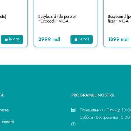
ete)
Busyboard (de perete)
Busyboard (pe
A
“Crocodil” VIGA
fixați” VIGA
2999 mdl
1899 mdl
ÎN COȘ
ÎN COȘ
ŢĂ
PROGRAMUL NOSTRU
vrarea
Понедельник - Пятница 10:0
Суббота - Воскресенье 10:00 
 condiții