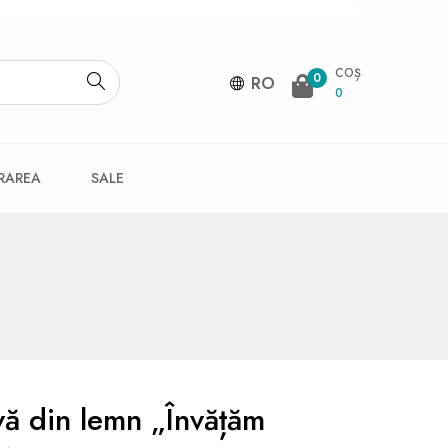
COȘ
0
RO
0
VRAREA
SALE
vă din lemn „Învățăm