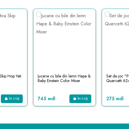
 Skip Hop Yeti
Jucarie cu bile din lemn Hape &
Set de joc "P
Baby Einstein Color Mixer
Quercetti 62
745 mdl
275 mdl
ÎN COȘ
ÎN COȘ