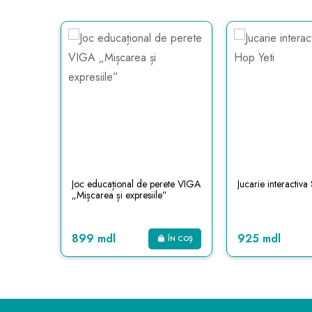
ice (40
Joc educațional de perete VIGA
Jucarie interactiva
„Mișcarea și expresiile”
899 mdl
925 mdl
ÎN COȘ
ÎN COȘ