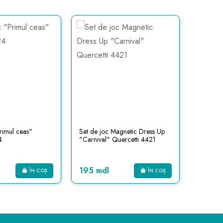
rimul ceas"
Set de joc Magnetic Dress Up
Set de j
4
"Carnival" Quercetti 4421
magnet”
195 mdl
275 m
ÎN COȘ
ÎN COȘ