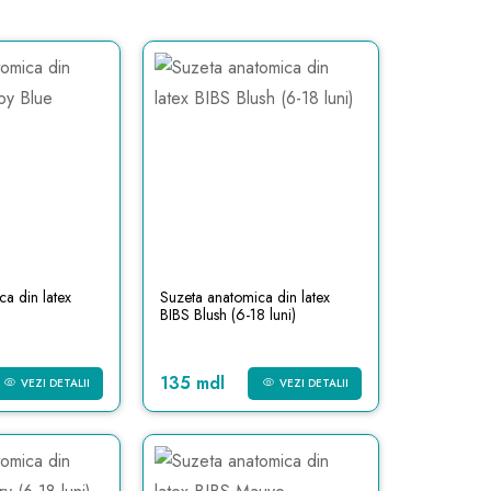
a din latex
Suzeta anatomica din latex
BIBS Blush (6-18 luni)
135 mdl
VEZI DETALII
VEZI DETALII