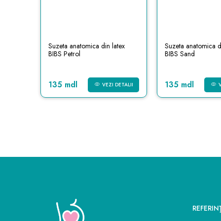
Suzeta anatomica din latex
Suzeta anatomica di
BIBS Petrol
BIBS Sand
135 mdl
135 mdl
VEZI DETALII
REFERIN