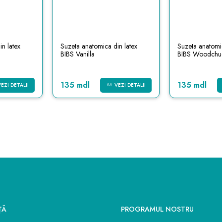
n latex
Suzeta anatomica din latex
Suzeta anatomic
BIBS Vanilla
BIBS Woodchu
135 mdl
135 mdl
VEZI DETALII
VEZI DETALII
ŢĂ
PROGRAMUL NOSTRU