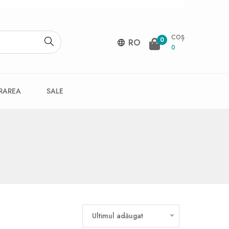
COȘ
0
RO
0
VRAREA
SALE
Ultimul adăugat