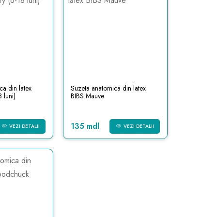
a din latex
Suzeta anatomica din latex
 luni)
BIBS Mauve
135 mdl
VEZI DETALII
VEZI DETALII