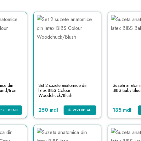
ice din
Set 2 suzete anatomice din
Suzeta anatomic
Sand/Iron
latex BIBS Colour
BIBS Baby Blue
Woodchuck/Blush
250 mdl
135 mdl
VEZI DETALII
VEZI DETALII