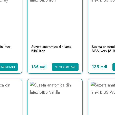
n latex
Suzeta anatomica din latex
Suzeta anatomic
BIBS Iron
BIBS Ivory (6-18
135 mdl
135 mdl
VEZI DETALII
VEZI DETALII