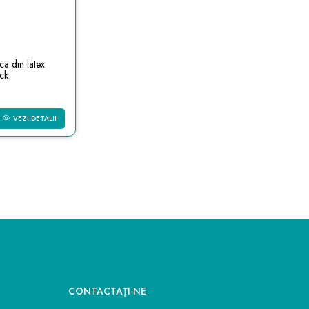
a din latex
ck
VEZI DETALII
CONTACTAŢI-NE