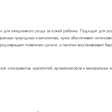
н для ежедневного ухода за кожей ребенка. Подходит для ухо
бранным природным компонентам, крем обеспечивает интенсивно
редотвращает появление сухости, а ланолин восстанавливает ба
ских консервантов, красителей, ароматизаторов и минеральных