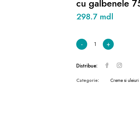
cu galbenele 7
298.7 mdl
-
+
Distribue:
Categorie:
Creme si uleiuri