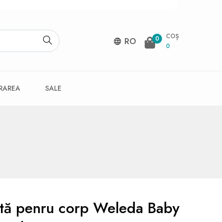
COȘ
0
RO
0
VRAREA
SALE
tă penru corp Weleda Baby