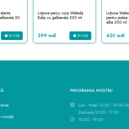
ratanta
Loțiune penru corp Weleda
Loțiune Wel
albenele 50
Baby cu galbenele 200 ml
pentru pielea 
alba 200 ml
399 mdl
450 mdl
ÎN COȘ
ÎN COȘ
ŢĂ
PROGRAMUL NOSTRU
vrarea
Luni - Vineri 10:00 - 19:00 Sa
Duminica 10:00 - 17:00
 condiții
10:00 - 19:00