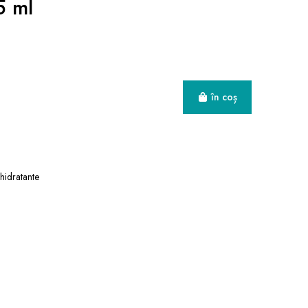
5 ml
în coș
 hidratante