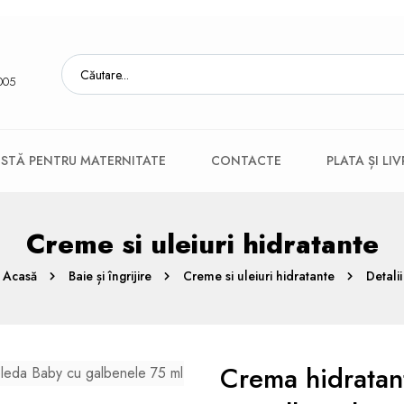
005
ISTĂ PENTRU MATERNITATE
CONTACTE
PLATA ȘI LI
Creme si uleiuri hidratante
Acasă
Baie și îngrijire
Creme si uleiuri hidratante
Detalii
Сrema hidratan