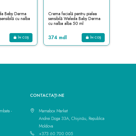
eda Beby Derma
Crema facială pentru pielea
Balsam p
sensibilă cu nalba
sensibilă Weleda Baby Derma
vîntului 
cu nalba alba 50 ml
cu galbe
374 mdl
310 m
ÎN COȘ
ÎN COȘ
CONTACTAŢI-NE
mbata -
Mamabox Market
Andrei Doga 33A, Chișinău, Republica
Moldova
+373 60 700 005