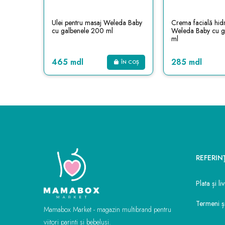
t&Kin
Ulei pentru masaj Weleda Baby
Crema facială hid
cu galbenele 200 ml
Weleda Baby cu g
ml
465 mdl
285 mdl
ÎN COȘ
ÎN COȘ
REFERIN
Plata și li
Termeni și
Mamabox Market - magazin multibrand pentru
viitori parinti si bebelusi.