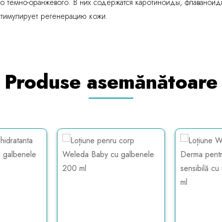
 до темно-оранжевого. В них содержатся каротиноиды, флаваноид
стимулирует регенерацию кожи.
Produse asemănătoare