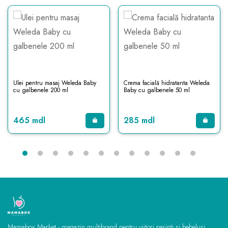
Ulei pentru masaj Weleda Baby
Crema facială hidratanta Weleda
cu galbenele 200 ml
Baby cu galbenele 50 ml
465 mdl
285 mdl
Mamabox Market - magazin multibrand pentru viitori parinti si bebelusi.