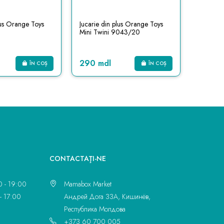
lus Orange Toys
Jucarie din plus Orange Toys
Jucarie 
Mini Twini 9043/20
Mini Tw
290 mdl
290 m
ÎN COȘ
ÎN COȘ
CONTACTAŢI-NE
0 - 19:00
Mamabox Market
- 17:00
Андрей Дога 33A, Кишинёв,
Республика Молдова
+373 60 700 005