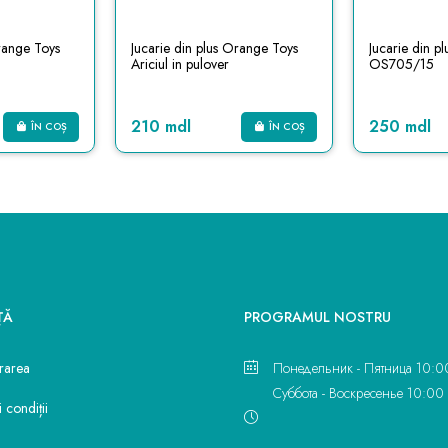
Orange Toys
Jucarie din plus Orange Toys
Jucarie din p
Ariciul in pulover
OS705/15
210 mdl
250 mdl
ÎN COȘ
ÎN COȘ
ŢĂ
PROGRAMUL NOSTRU
vrarea
Понедельник - Пятница 10:0
Суббота - Воскресенье 10:00 
 condiții