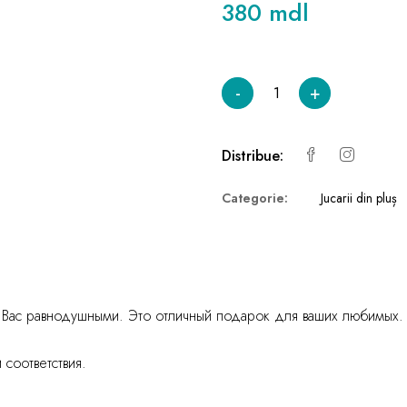
380 mdl
-
+
Distribue:
Categorie:
Jucarii din pluș
ят Вас равнодушными. Это отличный подарок для ваших любимых.
соответствия.