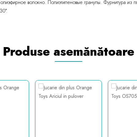
олиэфирное волокно. Полиэтиленовые гранулы. Фурнитура из п
30°.
Produse asemănătoare