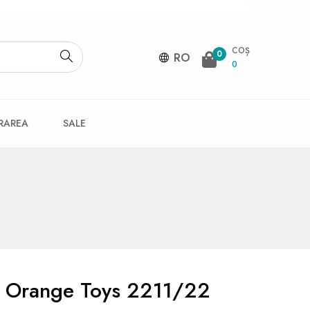
COȘ
0
RO
0
VRAREA
SALE
us Orange Toys 2211/22