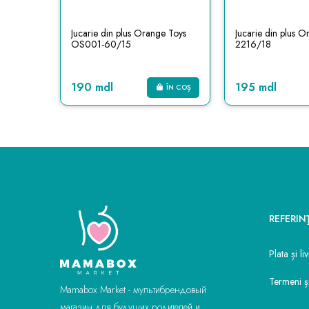
e Toys
Jucarie din plus Orange Toys
Jucarie din plus 
OS001-60/15
2216/18
190 mdl
195 mdl
ÎN COȘ
ÎN COȘ
REFERIN
Plata și li
Termeni și
Mamabox Market - мультибрендовый
магазин для будущих родителей и