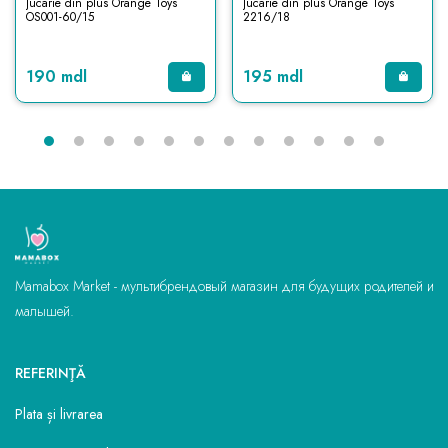
Jucarie din plus Orange Toys
Jucarie din plus Orange Toys
OS001-60/15
2216/18
190 mdl
195 mdl
Mamabox Market - мультибрендовый магазин для будущих родителей и
малышей.
REFERINŢĂ
Plata și livrarea