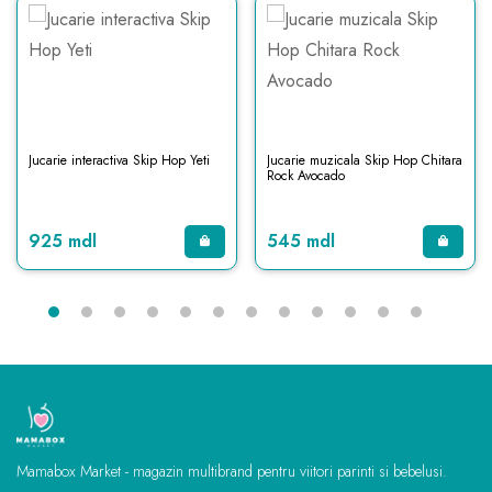
Jucarie interactiva Skip Hop Yeti
Jucarie muzicala Skip Hop Chitara
Rock Avocado
925 mdl
545 mdl
Mamabox Market - magazin multibrand pentru viitori parinti si bebelusi.