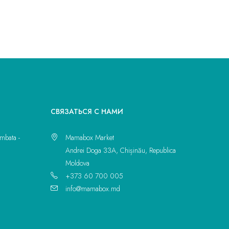
CВЯЗАТЬСЯ С НАМИ
mbata -
Mamabox Market
Andrei Doga 33A, Chișinău, Republica
Moldova
+373 60 700 005
info@mamabox.md