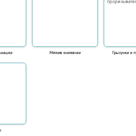
имашки
Мягкие книжечки
Грызунки и 
ы