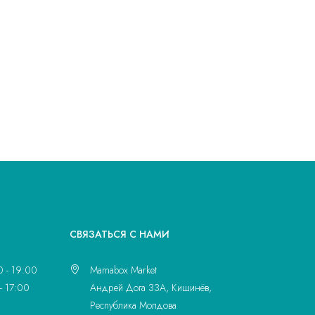
CВЯЗАТЬСЯ С НАМИ
0 - 19:00
Mamabox Market
- 17:00
Андрей Дога 33A, Кишинёв,
Республика Молдова