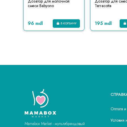
Дозатор для молочной
Дозатор для смес
смеси Babyono
Terracotta
96 mdl
195 mdl
В КОРЗИНУ
СПРАВК
Оплата и
Условия 
Mamabox Market - мультибрендовый