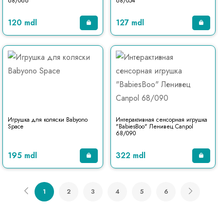
68/066
68/054
120 mdl
127 mdl
Игрушка для коляски Babyono
Интерактивная сенсорная игрушка
Space
"BabiesBoo" Ленивец Canpol
68/090
195 mdl
322 mdl
1
2
3
4
5
6