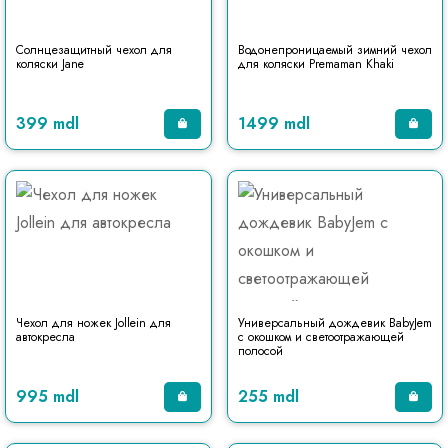
Солнцезащитный чехол для
Водонепроницаемый зимний чехол
коляски Jane
для коляски Premaman Khaki
399 mdl
1499 mdl
Чехол для ножек Jollein для
Универсальный дождевик BabyJem
автокресла
с окошком и светоотражающей
полосой
995 mdl
255 mdl