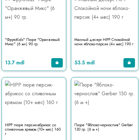
"ФрутоKids" Пюре "Оранжевый
Манный десерт HIPP Спокойной
Микс" (6 м+) 90 гр.
ночи яблоко-персик (4+ мес) 190 г
13.7 mdl
53.5 mdl
HIPP пюре персик-абрикос со
Пюре "Яблоко-чернослив" Gerber
сливочным кремом (10+ мес) 160
130 гр. (6 м +)
г