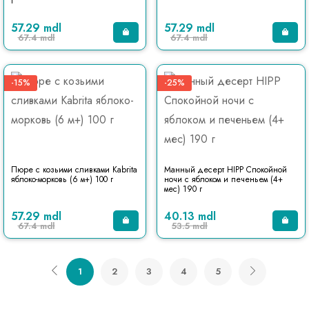
г
57.29 mdl
57.29 mdl
67.4 mdl
67.4 mdl
-15%
-25%
Пюре с козьими сливками Kabrita
Манный десерт HIPP Спокойной
яблоко-морковь (6 м+) 100 г
ночи с яблоком и печеньем (4+
мес) 190 г
57.29 mdl
40.13 mdl
67.4 mdl
53.5 mdl
1
2
3
4
5