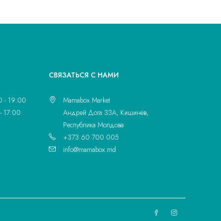
CВЯЗАТЬСЯ С НАМИ
0 - 19:00
Mamabox Market
- 17:00
Андрей Дога 33A, Кишинёв,
Республика Молдова
+373 60 700 005
info@mamabox.md