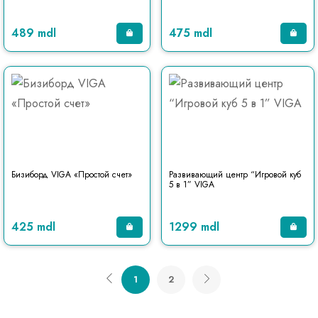
489 mdl
475 mdl
Бизиборд VIGA «Простой счет»
Развивающий центр “Игровой куб
5 в 1” VIGA
425 mdl
1299 mdl
1
2