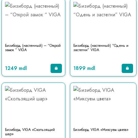
Бизиборд (настенный) – “Открой
Бизиборд (настенный) “Одень и
замок “ VIGA
застегни” VIGA
1249 mdl
1899 mdl
Бизиборд VIGA «Скользящий
Бизиборд VIGA «Миксуем цвета»
шар»