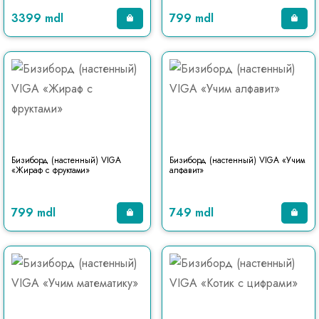
3399 mdl
799 mdl
Бизиборд (настенный) VIGA
Бизиборд (настенный) VIGA «Учим
«Жираф с фруктами»
алфавит»
799 mdl
749 mdl