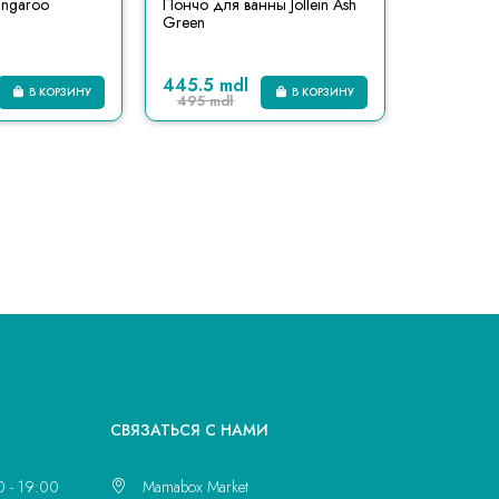
angaroo
Пончо для ванны Jollein Ash
Green
445.5 mdl
В КОРЗИНУ
В КОРЗИНУ
495 mdl
CВЯЗАТЬСЯ С НАМИ
0 - 19:00
Mamabox Market