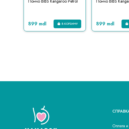
Пончо BIBS Kangaroo Petrol
Пончо BIBS Kanga
899 mdl
899 mdl
В КОРЗИНУ
СПРАВК
Оплата и