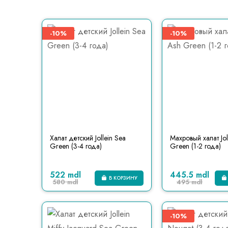
-10%
-10%
Халат детский Jollein Sea
Махровый халат Jol
Green (3-4 года)
Green (1-2 года)
522 mdl
445.5 mdl
В КОРЗИНУ
580 mdl
495 mdl
-10%