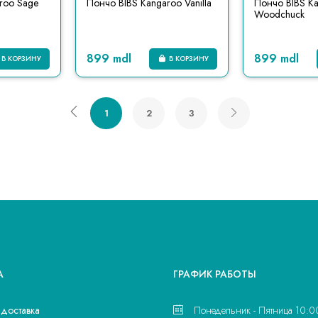
roo Sage
Пончо BIBS Kangaroo Vanilla
Пончо BIBS K
Woodchuck
899 mdl
899 mdl
В КОРЗИНУ
В КОРЗИНУ
1
2
3
А
ГРАФИК РАБОТЫ
 доставка
Понедельник - Пятница 10:0