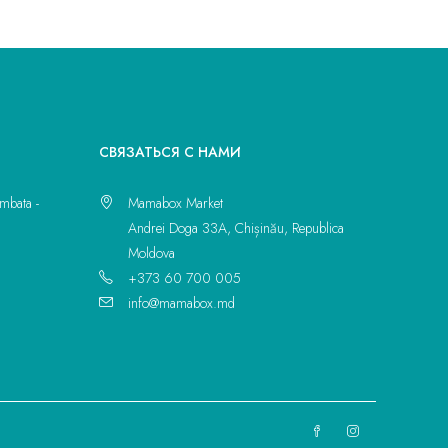
CВЯЗАТЬСЯ С НАМИ
mbata -
Mamabox Market
Andrei Doga 33A, Chișinău, Republica
Moldova
+373 60 700 005
info@mamabox.md