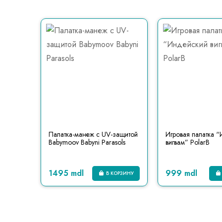
Палатка-манеж с UV-защитой
Игровая палатка 
Babymoov Babyni Parasols
вигвам” PolarB
1495 mdl
999 mdl
В КОРЗИНУ