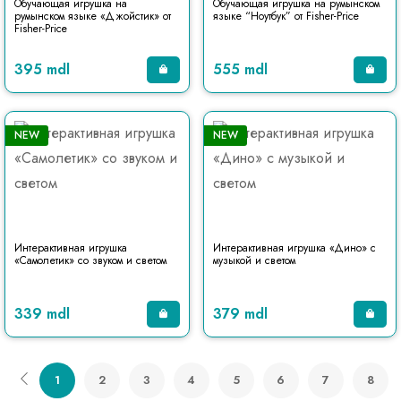
Обучающая игрушка на
Обучающая игрушка на румынском
румынском языке «Джойстик» от
языке “Ноутбук” от Fisher-Price
Fisher-Price
395 mdl
555 mdl
NEW
NEW
Интерактивная игрушка
Интерактивная игрушка «Дино» с
«Самолетик» со звуком и светом
музыкой и светом
339 mdl
379 mdl
1
2
3
4
5
6
7
8