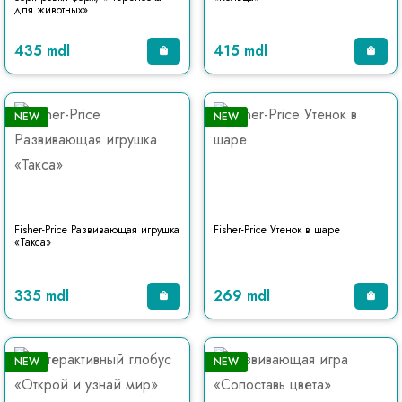
для животных»
435 mdl
415 mdl
NEW
NEW
Fisher-Price Развивающая игрушка
Fisher-Price Утенок в шаре
«Такса»
335 mdl
269 mdl
NEW
NEW