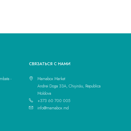
CВЯЗАТЬСЯ С НАМИ
mbata -
Mamabox Market
Andrei Doga 33A, Chișinău, Republica
Moldova
+373 60 700 005
info@mamabox.md