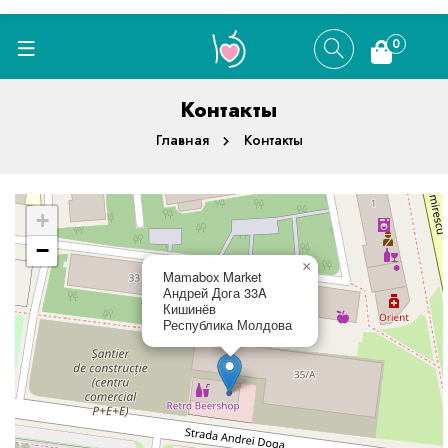
0
Контакты
Главная
Контакты
+
−
×
Mamabox Market
Андрей Дога 33A
Кишинёв
Республика Молдова