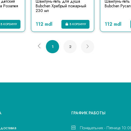
 детский
Шампунь-гель для душа
Шампунь-гель
а Розалея
Bubchen Храбрый пожарный
Bubchen Русал
230 мл
112 mdl
112 mdl
В КОРЗИНУ
В КОРЗИНУ
1
2
А
ГРАФИК РАБОТЫ
 доставка
Понедельник - Пятница 10:0