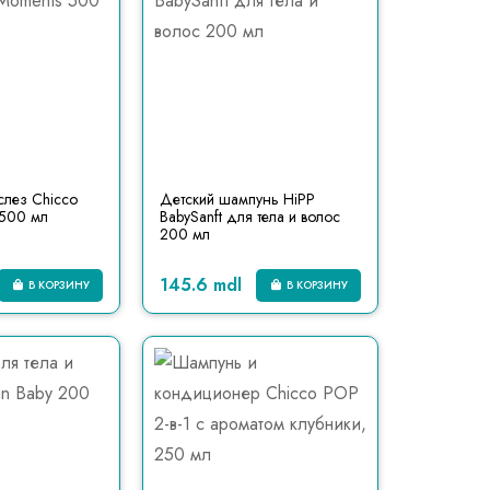
слез Chicco
Детский шампунь HiPP
 500 мл
BabySanft для тела и волос
200 мл
145.6 mdl
В КОРЗИНУ
В КОРЗИНУ