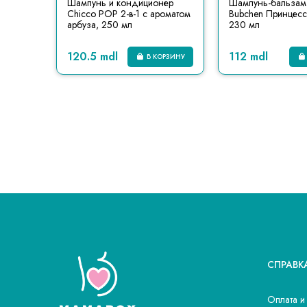
Шампунь и кондиционер
Шампунь-бальзам
Chicco POP 2-в-1 с ароматом
Bubchen Принцесс
арбуза, 250 мл
230 мл
120.5 mdl
112 mdl
В КОРЗИНУ
СПРАВК
Оплата и