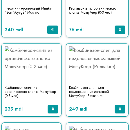
Песочник муслиновый Minikin
Распашонка из органического
"Bon Voyage" Mustard
хлопка MomyKeep (0-3 мес)
340 mdl
75 mdl
Комбинезон-слип из
Комбинезон-слип для
органического хлопка MomyKeep
недоношенных малышей
(0-3 мес)
MomyKeep (Premature)
239 mdl
249 mdl