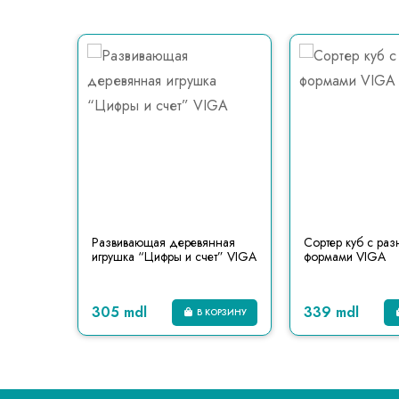
азложи
Развивающая деревянная
Сортер куб с ра
игрушка “Цифры и счет” VIGA
формами VIGA
305 mdl
339 mdl
КОРЗИНУ
В КОРЗИНУ