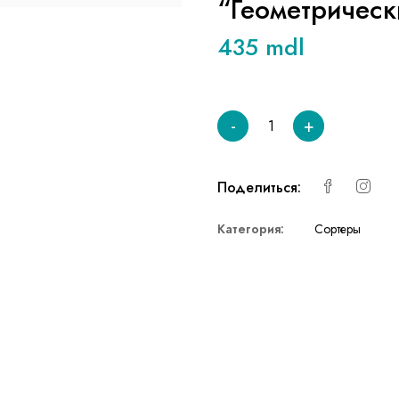
“Геометричес
435 mdl
-
+
Поделиться:
Категория:
Сортеры