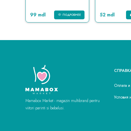
99 mdl
52 mdl
КОРЗИНУ
ПОДРОБНЕЕ
СПРАВК
Оплата и
Условия 
Mamabox Market - magazin multibrand pentru
viitori parinti si bebelusi.