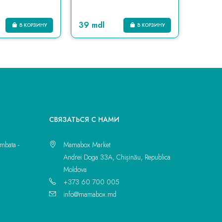
39 mdl
135 md
В КОРЗИНУ
В КОРЗИНУ
CВЯЗАТЬСЯ С НАМИ
mbata -
Mamabox Market
Andrei Doga 33A, Chișinău, Republica
Moldova
+373 60 700 005
info@mamabox.md