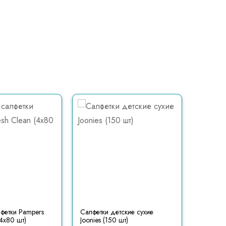
фетки Pampers
Cалфетки детские сухие
Контейн
(4x80 шт)
Joonies (150 шт)
салфето