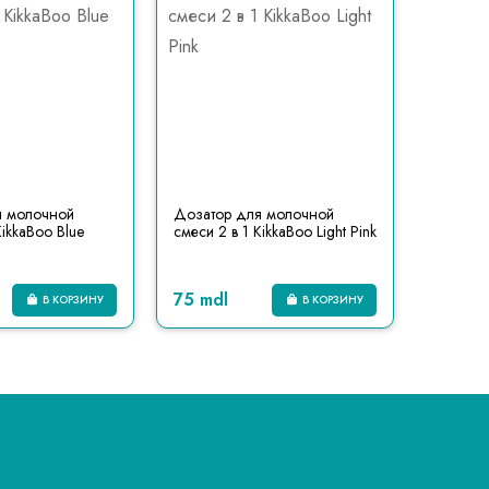
я молочной
Дозатор для молочной
Дозато
KikkaBoo Blue
смеси 2 в 1 KikkaBoo Light Pink
смеси 2 
75 mdl
75 mdl
В КОРЗИНУ
В КОРЗИНУ