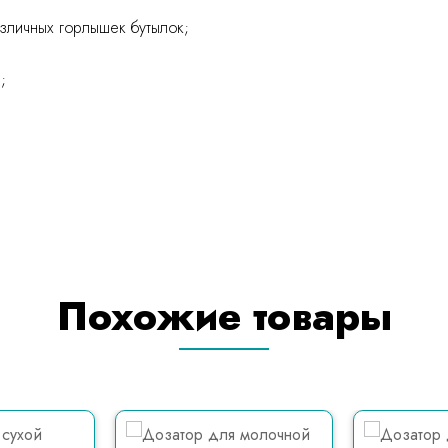
зличных горлышек бутылок;
;
Похожие товары