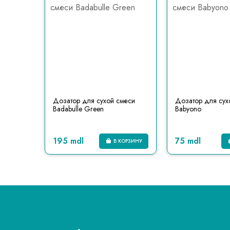
eaba
Дозатор для сухой смеси
Дозатор для сух
Badabulle Green
Babyono
195 mdl
75 mdl
КОРЗИНУ
В КОРЗИНУ