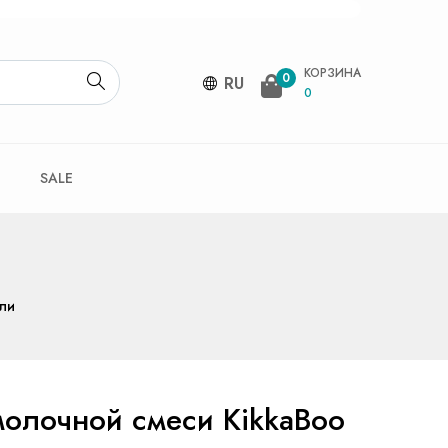
КОРЗИНА
0
RU
0
SALE
ли
олочной смеси KikkaBoo