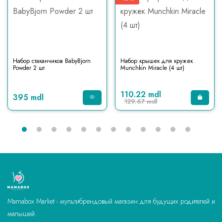
Набор стаканчиков BabyBjorn
Набор крышек для кружек
Powder 2 шт
Munchkin Miracle (4 шт)
110.22 mdl
395 mdl
129.67 mdl
Mamabox Market - мультибрендовый магазин для будущих родителей и
малышей.