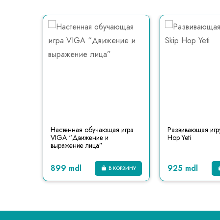
буквы
Настенная обучающая игра
Развивающая игр
VIGA “Движение и
Hop Yeti
выражение лица”
899 mdl
925 mdl
КОРЗИНУ
В КОРЗИНУ