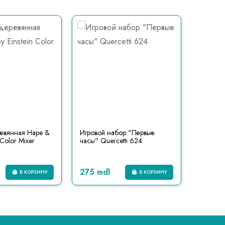
евянная Hape &
Игровой набор "Первые
Игровой
 Color Mixer
часы" Quercetti 624
Up "Кар
275 mdl
195 m
В КОРЗИНУ
В КОРЗИНУ