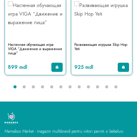
Настенная обучающая игра
Развивающая игрушка Skip Hop
VIGA “Движение и выражение
Yeti
лица”
899 mdl
925 mdl
Mamabox Market - magazin multibrand pentru viitori parinti si bebelusi.