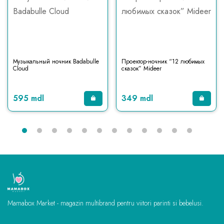
Музыкальный ночник Badabulle
Проектор-ночник “12 любимых
Cloud
сказок” Mideer
595 mdl
349 mdl
Mamabox Market - magazin multibrand pentru viitori parinti si bebelusi.