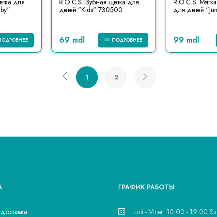
етка для
R.O.C.S. Зубная щетка для
R.O.C.S. Мягк
by"
детей "Kids" 730500
для детей "Ju
69 mdl
99 mdl
ПОДРОБНЕЕ
ПОДРОБНЕЕ
1
2
А
ГРАФИК РАБОТЫ
 доставка
Luni - Vineri 10:00 - 19:00 Sa