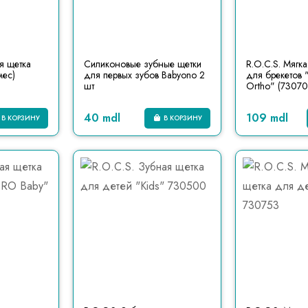
я щетка
Силиконовые зубные щетки
R.O.C.S. Мягк
мес)
для первых зубов Babyono 2
для брекетов "
шт
Ortho" (73070
40 mdl
109 mdl
В КОРЗИНУ
В КОРЗИНУ