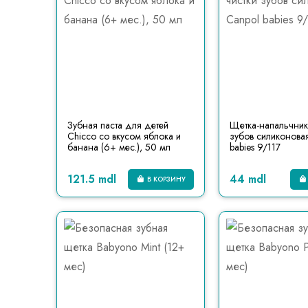
Зубная паста для детей
Щетка-напальчник
Chicco со вкусом яблока и
зубов силиконова
банана (6+ мес.), 50 мл
babies 9/117
121.5 mdl
44 mdl
В КОРЗИНУ