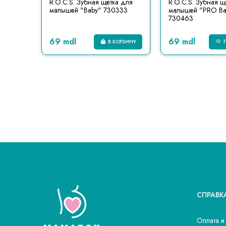
R.O.C.S. Зубная щетка для
R.O.C.S. Зубная щ
малышей "Baby" 730333
малышей "PRO Ba
730463
69 mdl
69 mdl
В КОРЗИНУ
СПРАВК
Оплата и