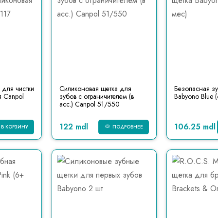
 для чистки
Силиконовая щетка для
Безопасная зу
я Canpol
зубов с ограничителем (в
Babyono Blue 
асс.) Canpol 51/550
122 mdl
106.25 mdl
В КОРЗИНУ
ПОДРОБНЕЕ