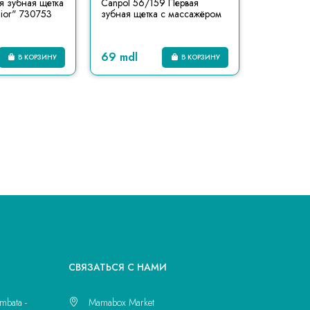
ая зубная щетка
Canpol 56/159 Первая
nior" 730753
зубная щетка с массажёром
69 mdl
В КОРЗИНУ
В КОРЗИНУ
CВЯЗАТЬСЯ С НАМИ
mbata -
Mamabox Market