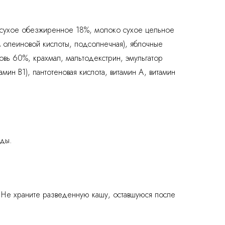
о сухое обезжиренное 18%, молоко сухое цельное
 олеиновой кислоты, подсолнечная), яблочные
овь 60%, крахмал, мальтодекстрин, эмульгатор
амин В1), пантотеновая кислота, витамин А, витамин
оды.
 Не храните разведенную кашу, оставшуюся после