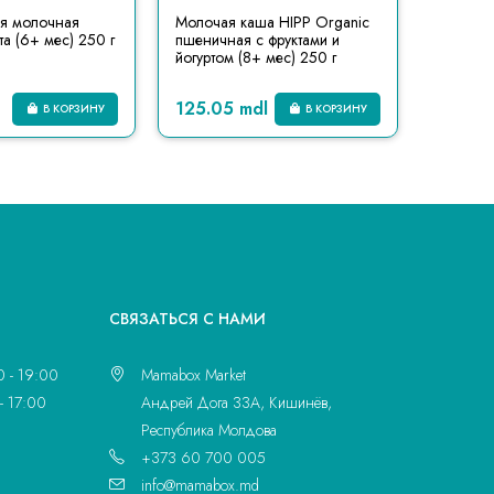
ая молочная
Молочая каша HIPP Organic
Гречнев
кта (6+ мес) 250 г
пшеничная с фруктами и
молоке K
йогуртом (8+ мес) 250 г
126.4
125.05 mdl
В КОРЗИНУ
В КОРЗИНУ
148.75
CВЯЗАТЬСЯ С НАМИ
0 - 19:00
Mamabox Market
- 17:00
Андрей Дога 33A, Кишинёв,
Республика Молдова
+373 60 700 005
info@mamabox.md