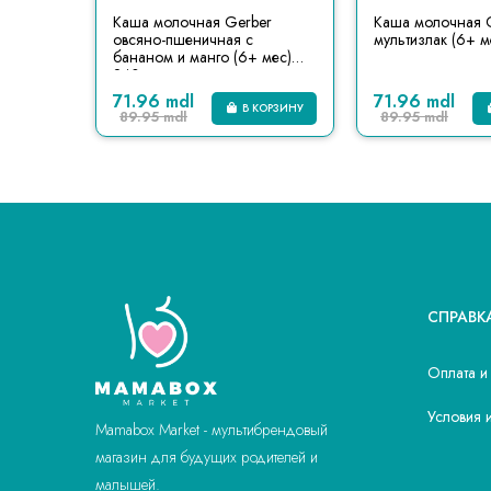
зьем
Каша молочная Gerber
Каша молочная 
аном (6
овсяно-пшеничная с
мультизлак (6+ м
бананом и манго (6+ мес)
240 г
71.96 mdl
71.96 mdl
КОРЗИНУ
В КОРЗИНУ
89.95 mdl
89.95 mdl
СПРАВК
Оплата и
Условия 
Mamabox Market - мультибрендовый
магазин для будущих родителей и
малышей.