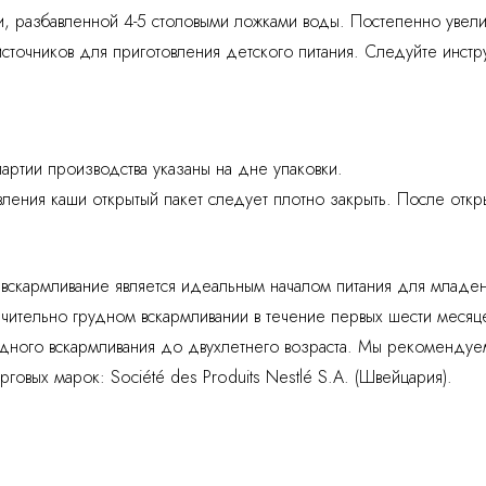
ши, разбавленной 4-5 столовыми ложками воды. Постепенно увел
сточников для приготовления детского питания. Следуйте инстр
артии производства указаны на дне упаковки.
ления каши открытый пакет следует плотно закрыть. После откры
е вскармливание является идеальным началом питания для мла
чительно грудном вскармливании в течение первых шести меся
дного вскармливания до двухлетнего возраста. Мы рекомендуем
овых марок: Société des Produits Nestlé S.A. (Швейцария).