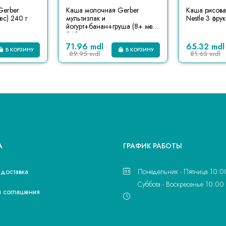
Gerber
Каша молочная Gerber
Каша рисов
ес) 240 г
мультизлак и
Nestle 3 фру
йогурт+банан+груша (8+ мес)
240 г
71.96 mdl
65.32 mdl
В КОРЗИНУ
В КОРЗИНУ
89.95 mdl
81.65 mdl
А
ГРАФИК РАБОТЫ
 доставка
Понедельник - Пятница 10:0
Суббота - Воскресенье 10:00 
и соглашения