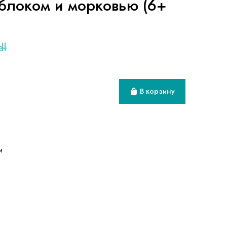
блоком и морковью (6+
dl
В корзину
и