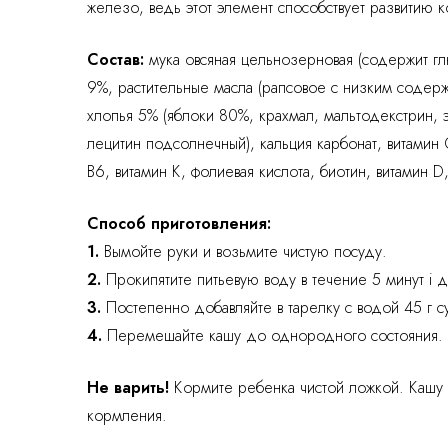
железо, ведь этот элемент способствует развитию к
Состав:
мука овсяная цельнозерновая (содержит г
9%, растительные масла (рапсовое с низким содер
хлопья 5% (яблоки 80%, крахмал, мальтодекстрин, 
лецитин подсолнечный), кальция карбонат, витамин С
В6, витамин К, фолиевая кислота, биотин, витамин D
Способ приготовления:
1.
Вымойте руки и возьмите чистую посуду.
2.
Прокипятите питьевую воду в течение 5 минут i д
3.
Постепенно добавляйте в тарелку с водой 45 г с
4.
Перемешайте кашу до однородного состояния.
Не варить!
Кормите ребенка чистой ложкой. Кашу 
кормления.