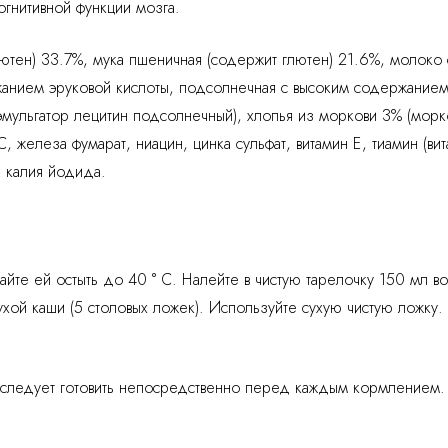
огнитивной функции мозга.
лютен) 33.7%, мука пшеничная (содержит глютен) 21.6%, молок
жанием эруковой кислоты, подсолнечная с высоким содержанием
эмульгатор лецитин подсолнечный), хлопья из моркови 3% (морк
, железа фумарат, ниацин, цинка сульфат, витамин Е, тиамин (вит
, калия йодида.
айте ей остыть до 40 ° С. Налейте в чистую тарелочку 150 мл в
ухой каши (5 столовых ложек). Используйте сухую чистую ложку.
следует готовить непосредственно перед каждым кормлением.