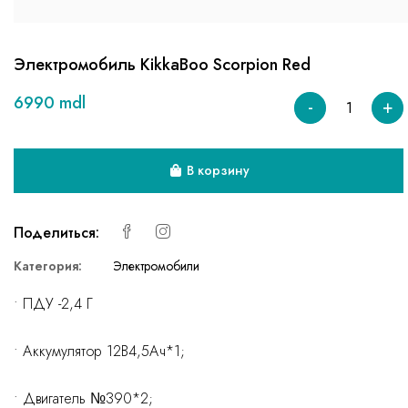
Электромобиль KikkaBoo Scorpion Red
6990 mdl
-
+
В корзину
Поделиться:
Категория:
Электромобили
• ПДУ -2,4 Г
• Аккумулятор 12В4,5Ач*1;
• Двигатель №390*2;