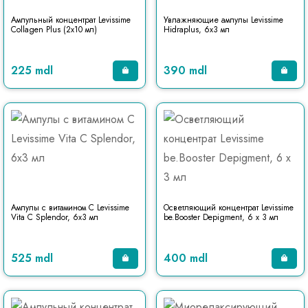
Ампульный концентрат Levissime
Увлажняющие ампулы Levissime
Collagen Plus (2x10 мл)
Hidraplus, 6х3 мл
225 mdl
390 mdl
Ампулы с витамином С Levissime
Осветляющий концентрат Levissime
Vita C Splendor, 6x3 мл
be.Booster Depigment, 6 х 3 мл
525 mdl
400 mdl