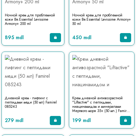
Ночной крем для проблемной
Ночной крем для проблемной
кожи Be.Essential Levissime
кожи Be.Essential Levissime Armony+
Armony+ 200 ml
50 ml
895 mdl
450 mdl
Дневной крем - лифтинг с
Крем дневной антивозрастной
пептидами меди (50 мл) Famirel
"Liftactive" с пептидами,
085243
ниацинамидом и минералами
Мертвого моря 35+ (50 мл.) Famirel
084932
279 mdl
199 mdl