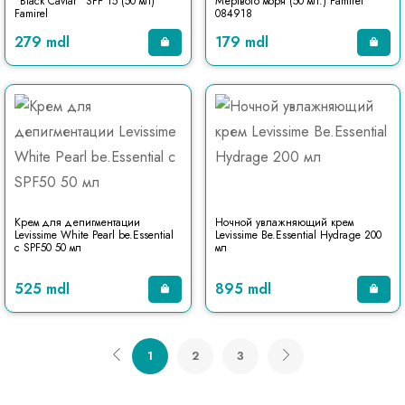
"Black Caviar" SPF 15 (50 мл)
Мертвого моря (50 мл.) Famirel
Famirel
084918
279 mdl
179 mdl
Крем для депигментации
Ночной увлажняющий крем
Levissime White Pearl be.Essential
Levissime Be.Essential Hydrage 200
с SPF50 50 мл
мл
525 mdl
895 mdl
1
2
3