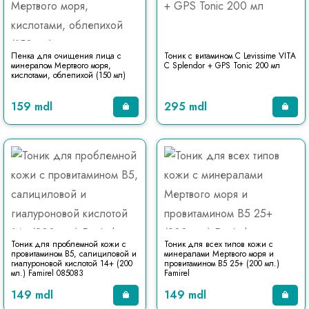
Пенка для очищения лица с
Тоник с витамином С Levissime VITA
минералом Мертвого моря,
C Splendor + GPS Tonic 200 мл
кислотами, облепихой (150 мл)
159 mdl
295 mdl
Тоник для проблемной кожи с
Тоник для всех типов кожи с
провитамином B5, салициловой и
минералами Мертвого моря и
гиалуроновой кислотой 14+ (200
провитамином B5 25+ (200 мл.)
мл.) Famirel 085083
Famirel
149 mdl
149 mdl