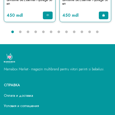
Levissime Be.Essential Hydrage 50
Levissime Be.Essential Hydrage 50
мл
мл
450 mdl
450 mdl
Mamabox Market - magazin multibrand pentru viitori parinti si bebelusi.
СПРАВКА
Оплата и доставка
Условия и соглашения