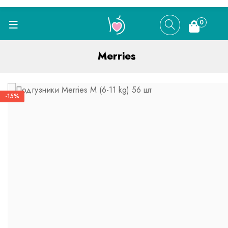
0
Merries
-15%