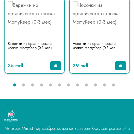
Варежки из органического
Носочки из органического
хлопка MomyKeep (0-3 мес)
хлопка MomyKeep (0-3 мес)
35 mdl
39 mdl
Mamabox Market - мультибрендовый магазин для будущих родителей и