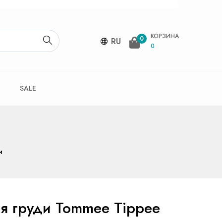
КОРЗИНА
0
RU
0
SALE
и
я груди Tommee Tippee