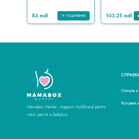
83 mdl
103.25 mdl
КОРЗИНУ
ПОДРОБНЕЕ
СПРАВК
Оплата и
Условия 
Mamabox Market - magazin multibrand pentru
viitori parinti si bebelusi.