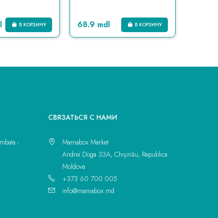
l
68.9 mdl
155 md
В КОРЗИНУ
В КОРЗИНУ
CВЯЗАТЬСЯ С НАМИ
mbata -
Mamabox Market
Andrei Doga 33A, Chișinău, Republica
Moldova
+373 60 700 005
info@mamabox.md